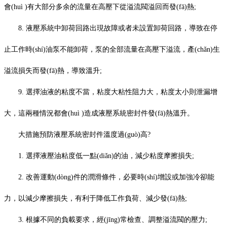
會(huì )有大部分多余的流量在高壓下從溢流閥溢回而發(fā)熱;
8. 液壓系統中卸荷回路出現故障或者未設置卸荷回路，導致在停
止工作時(shí)油泵不能卸荷，泵的全部流量在高壓下溢流，產(chǎn)生
溢流損失而發(fā)熱，導致溫升;
9. 選擇油液的粘度不當，粘度大粘性阻力大，粘度太小則泄漏增
大，這兩種情況都會(huì )造成液壓系統密封件發(fā)熱溫升。
大措施預防液壓系統密封件溫度過(guò)高?
1. 選擇液壓油粘度低一點(diǎn)的油，減少粘度摩擦損失;
2. 改善運動(dòng)件的潤滑條件，必要時(shí)增設或加強冷卻能
力，以減少摩擦損失，有利于降低工作負荷、減少發(fā)熱;
3. 根據不同的負載要求，經(jīng)常檢查、調整溢流閥的壓力;