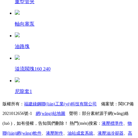
重型管夾
軸向塞泵
油路塊
溢流閥塊160 240
尼龍套1
版權所有：
福建綠鋼聯(lián)工業(yè)科技有限公司
備案號：
閩ICP備
2021012656號-1
網(wǎng)站地圖
聲明：部分素材源于網(wǎng)絡
(luò )，如有侵權，告知我們刪除！ 熱門(mén)搜索：
液壓標準件
、
物
聯(lián)網(wǎng)軟件
、
液壓附件
、
油站成套系統
、
液壓油冷卻器
、
高