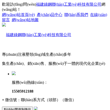
歡迎訪(fǎng)問(wèn)
福建綠鋼聯(lián)工業(yè)科技有限公司
網
(wǎng)站！
網(wǎng)站首頁(yè)
產(chǎn)品中心
聯(lián)系我們
在線(xiàn)
留言
網(wǎng)站地圖
專(zhuān)注液壓領(lǐng)域生產(chǎn)多年
集生產(chǎn)、銷(xiāo)售、服務(wù)于一體的現代化企業(yè)
服務(wù)熱線(xiàn)：
15505912188
+
微信號：
聯(lián)系方式（頭部）（微信）
點(diǎn)擊復制微信