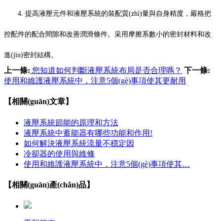
4. 提高液壓元件和液壓系統的裝配質(zhì)量與自身精度，嚴格把
控配件的配合間隙和改善潤滑條件。采用摩擦系數小的密封材料和改
進(jìn)密封結構。
上一條:
您知道如何判斷液壓系統布局是否合理嗎？
下一條:
使用和維護液壓系統中，注意5個(gè)事項使其更耐用
【相關(guān)文章】
液壓系統節能的原理和方法
液壓系統中蓄能器有哪些功能和作用!
如何解決液壓系統流量不穩定因
冷卻器的使用與維修
使用和維護液壓系統中，注意5個(gè)事項使其…
【相關(guān)產(chǎn)品】